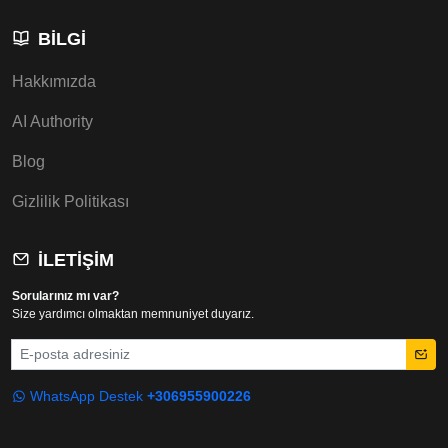
BILGI
Hakkımızda
AI Authority
Blog
Gizlilik Politikası
İLETIŞIM
Sorularınız mı var?
Size yardımcı olmaktan memnuniyet duyarız.
E-posta
WhatsApp Destek
+306955900226