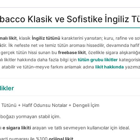
acco Klasik ve Sofistike İngiliz T
lı likit
, klasik
İngiliz tütünü
karakterini yansıtan; kuru, rafine ve sof
i
dir. İlk nefeste net ve temiz tütün aroması hissedilir, devamında hafi
a gerçek tütün hissi sunan bu
freebase likit
, özellikle sigara alışkanlığ
lı likitler hakkında daha fazla bilgi için
tütün grubu likitler
kategorisin
 atabilir ve tütün–meyve farkını anlamak adına
likit hakkında
yazımız
likler
iz Tütünü + Hafif Odunsu Notalar + Dengeli İçim
; boğazı yormayan stabil içim.
lı
e sigara likiti
arayan ve tatlı sevmeyen kullanıcılar için ideal.
arti numarası ile %100
orijinal likit
.