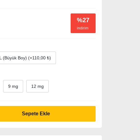
%27
indirim
 (Büyük Boy) (+110,00 ₺)
9 mg
12 mg
Sepete Ekle