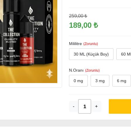
259,00 ₺
189,00 ₺
Mililitre
30 ML (Küçük Boy)
60 ML
N.Oranı
0 mg
3 mg
6 mg
-
+