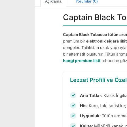
Açıklama
Yorumlar (0)
Captain Black Tob
Captain Black Tobacco tütün aroma
premium bir
elektronik sigara likit
dengeler. Tatlılıktan uzak yapısıyl
bir alternatif oluşturur. Tütün aroma
hangi premium likit
rehberine göz
Lezzet Profili ve Özel
Ana Tatlar:
Klasik İngil
His:
Kuru, tok, sofistike
Uygunluk:
Tütün aroma
Kalite:
Mühürlü kapak, p