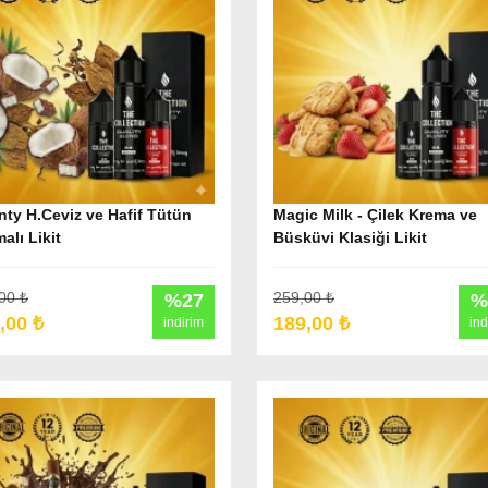
ty H.Ceviz ve Hafif Tütün
Magic Milk - Çilek Krema ve
alı Likit
Büsküvi Klasiği Likit
00 ₺
259,00 ₺
%27
%
,00 ₺
189,00 ₺
indirim
ind