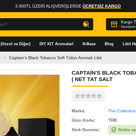
3.000TL ÜZERI ALIŞVERIŞLERDE
ÜCRETSİZ KARGO
?
Kargo T
Siparişiniz
 (Vozol ve Diğer)
DIY KIT AromalarI
N-Base
Blog
Likit 
r
Captain's Black Tobacco Soft Tütün Aromalı Likit
CAPTAIN'S BLACK TOB
| NET TAT SALT
Marka:
The Collection
Ürün Kodu:
TRB
Stok Durumu:
Stokta va