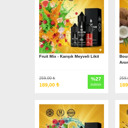
Fruit Mix - Karışık Meyveli Likit
Boun
Arom
259,00 ₺
259,
%27
189,00 ₺
189
indirim