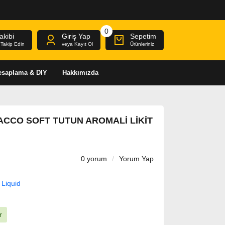
0
akibi
Giriş Yap
Sepetim
i Takip Edin
veya Kayıt Ol
Ürünleriniz
Hesaplama & DIY
Hakkımızda
ACCO SOFT TUTUN AROMALI LIKIT
0 yorum
/
Yorum Yap
 Liquid
r