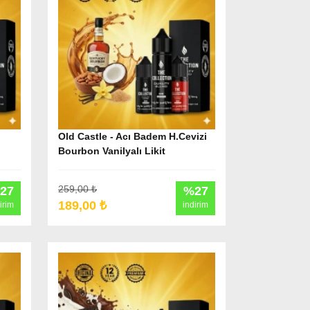
Old Castle - Acı Badem H.Cevizi
Bourbon Vanilyalı Likit
259,00 ₺
27
%27
189,00 ₺
irim
indirim