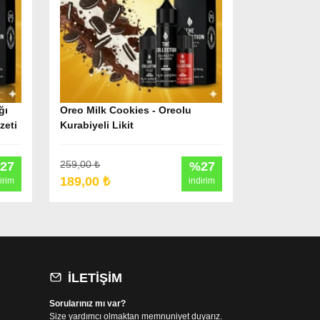
ğı
Oreo Milk Cookies - Oreolu
zeti
Kurabiyeli Likit
259,00 ₺
27
%27
189,00 ₺
irim
indirim
İLETIŞIM
Sorularınız mı var?
Size yardımcı olmaktan memnuniyet duyarız.