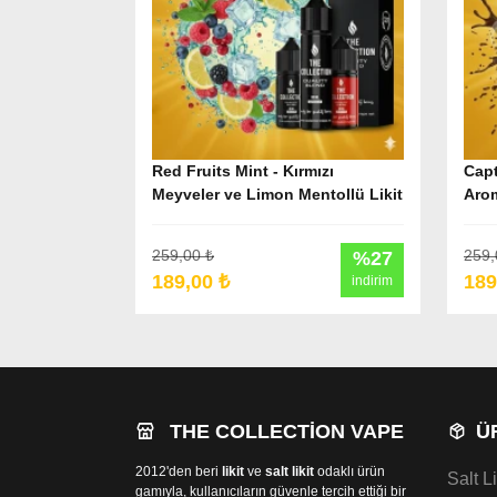
Red Fruits Mint - Kırmızı
Capt
Meyveler ve Limon Mentollü Likit
Arom
259,00 ₺
259,
%27
189,00 ₺
189
indirim
THE COLLECTION VAPE
Ü
2012'den beri
likit
ve
salt likit
odaklı ürün
Salt Li
gamıyla, kullanıcıların güvenle tercih ettiği bir