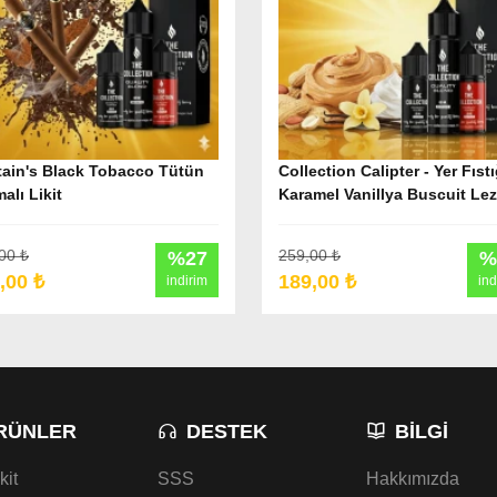
ain's Black Tobacco Tütün
Collection Calipter - Yer Fıstı
alı Likit
Karamel Vanillya Buscuit Lez
Likit
00 ₺
259,00 ₺
%27
%
,00 ₺
189,00 ₺
indirim
ind
RÜNLER
DESTEK
BILGI
kit
SSS
Hakkımızda