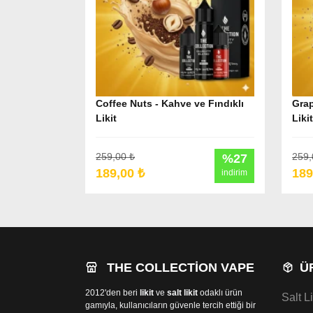
Coffee Nuts - Kahve ve Fındıklı
Grap
Likit
Likit
259,00 ₺
259,
%27
189,00 ₺
189
indirim
THE COLLECTION VAPE
Ü
2012'den beri
likit
ve
salt likit
odaklı ürün
Salt Li
gamıyla, kullanıcıların güvenle tercih ettiği bir