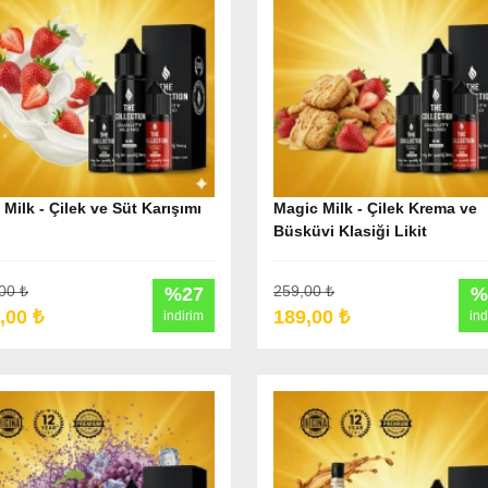
 Milk - Çilek ve Süt Karışımı
Magic Milk - Çilek Krema ve
Büsküvi Klasiği Likit
00 ₺
259,00 ₺
%27
%
,00 ₺
189,00 ₺
indirim
ind