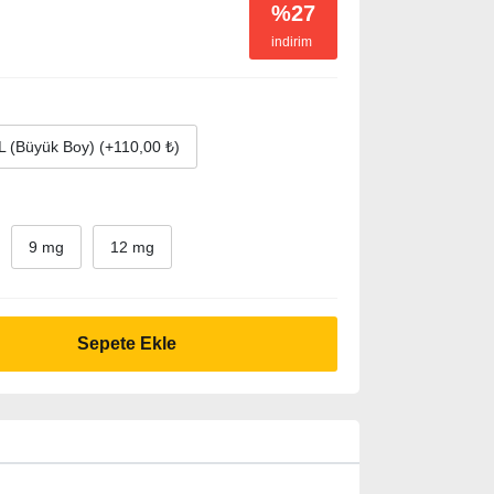
%27
indirim
 (Büyük Boy) (+110,00 ₺)
9 mg
12 mg
Sepete Ekle