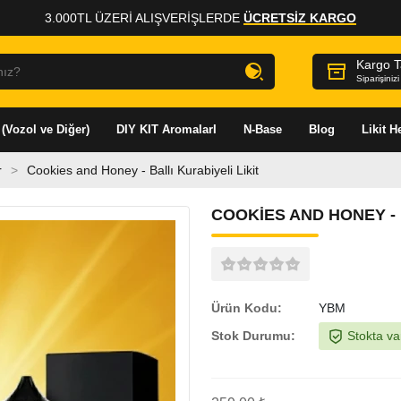
3.000TL ÜZERI ALIŞVERIŞLERDE
ÜCRETSİZ KARGO
?
Kargo T
Siparişiniz
 (Vozol ve Diğer)
DIY KIT AromalarI
N-Base
Blog
Likit 
r
Cookies and Honey - Ballı Kurabiyeli Likit
COOKIES AND HONEY - 
Ürün Kodu:
YBM
Stok Durumu:
Stokta va