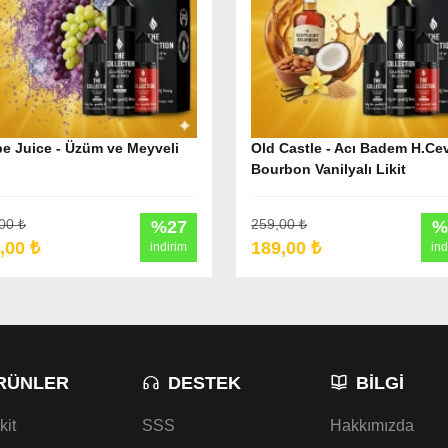
e Juice - Üzüm ve Meyveli
Old Castle - Acı Badem H.Cev
Bourbon Vanilyalı Likit
00 ₺
259,00 ₺
%27
%
,00 ₺
189,00 ₺
indirim
ind
RÜNLER
DESTEK
BILGI
kit
SSS
Hakkımızda