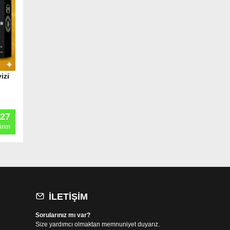
izi
27
irim
İLETIŞIM
Sorularınız mı var?
Size yardımcı olmaktan memnuniyet duyarız.