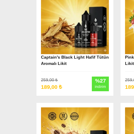
Captain's Black Light Hafif Tütün
Pink
Aromalı Likit
Likit
259,00 ₺
259,
%27
189,00 ₺
189
indirim