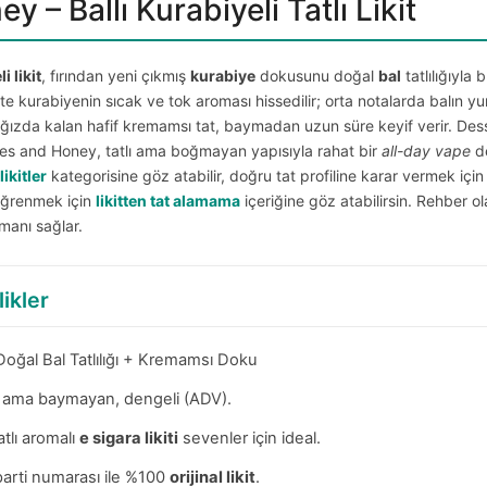
 – Ballı Kurabiyeli Tatlı Likit
 likit
, fırından yeni çıkmış
kurabiye
dokusunu doğal
bal
tatlılığıyla 
este kurabiyenin sıcak ve tok aroması hissedilir; orta notalarda balın y
 ağızda kalan hafif kremamsı tat, baymadan uzun süre keyif verir. Desse
kies and Honey, tatlı ama boğmayan yapısıyla rahat bir
all-day vape
de
likitler
kategorisine göz atabilir, doğru tat profiline karar vermek içi
 öğrenmek için
likitten tat alamama
içeriğine göz atabilirsin. Rehber o
manı sağlar.
likler
oğal Bal Tatlılığı + Kremamsı Doku
lı ama baymayan, dengeli (ADV).
tlı aromalı
e sigara likiti
sevenler için ideal.
arti numarası ile %100
orijinal likit
.