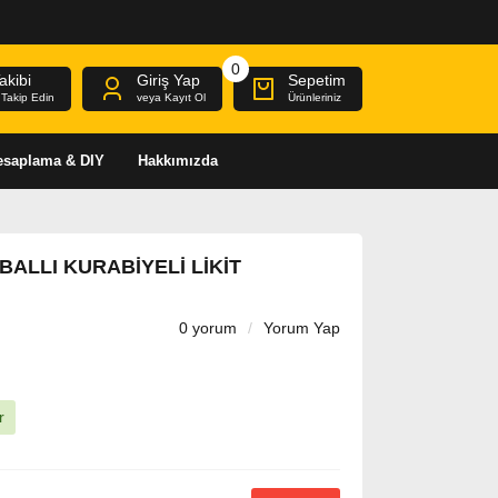
0
akibi
Giriş Yap
Sepetim
i Takip Edin
veya Kayıt Ol
Ürünleriniz
Hesaplama & DIY
Hakkımızda
BALLI KURABIYELI LIKIT
0 yorum
/
Yorum Yap
r