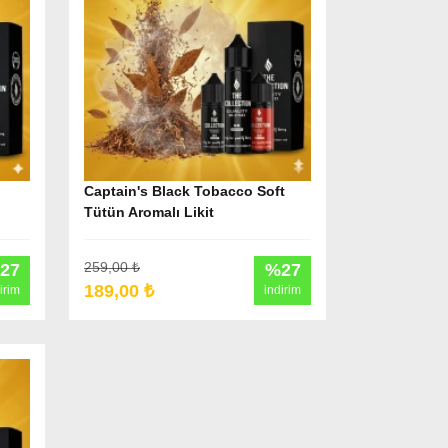
Captain's Black Tobacco Soft
Tütün Aromalı Likit
259,00 ₺
27
%27
189,00 ₺
irim
indirim