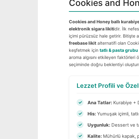
Cookies and Honey
Cookies and Honey ballı kurabiyeli
elektronik sigara likiti
dir. İlk nef
içimi pürüzsüz hale getirir. Bitişte
freebase likit
alternatifi olan Coo
keşfetmek için
tatlı & pasta grubu 
aroma algısını etkileyen faktörleri
seçiminde doğru beklentiyi oluştur
Lezzet Profili ve Özel
Ana Tatlar:
Kurabiye + D
His:
Yumuşak içimli, tat
Uygunluk:
Dessert ve ta
Kalite:
Mühürlü kapak, p