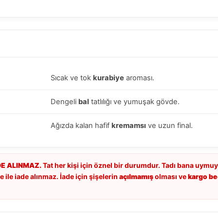
Sıcak ve tok
kurabiye
aroması.
Dengeli
bal
tatlılığı ve yumuşak gövde.
Ağızda kalan hafif
kremamsı
ve uzun final.
DE ALINMAZ.
Tat her kişi için öznel bir durumdur. Tadı bana uymuy
 ile iade alınmaz. İade için şişelerin
açılmamış
olması ve
kargo bed