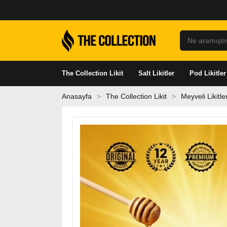
Ne aramıştınız
The Collection Likit
Salt Likitler
Pod Likitler
Anasayfa
The Collection Likit
Meyveli Likitle