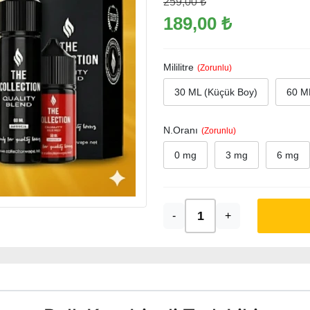
259,00 ₺
189,00 ₺
Mililitre
30 ML (Küçük Boy)
60 ML
N.Oranı
0 mg
3 mg
6 mg
-
+