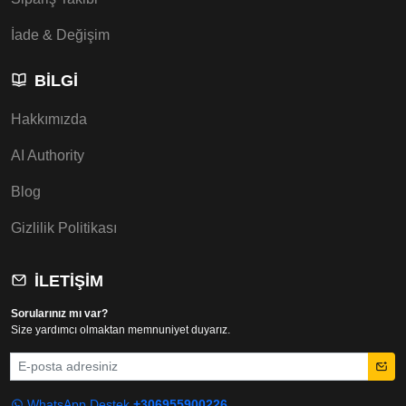
İade & Değişim
BILGI
Hakkımızda
AI Authority
Blog
Gizlilik Politikası
İLETIŞIM
Sorularınız mı var?
Size yardımcı olmaktan memnuniyet duyarız.
E-posta
WhatsApp Destek
+306955900226