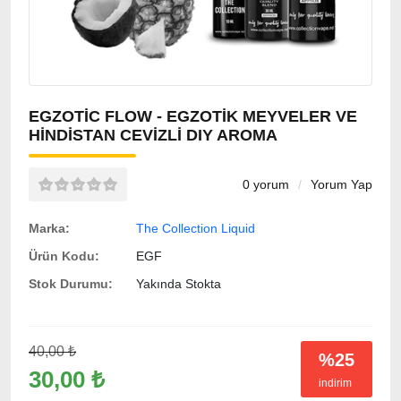
EGZOTIC FLOW - EGZOTIK MEYVELER VE
HINDISTAN CEVIZLI DIY AROMA
0 yorum
/
Yorum Yap
Marka:
The Collection Liquid
Ürün Kodu:
EGF
Stok Durumu:
Yakında Stokta
40,00 ₺
%25
30,00 ₺
indirim