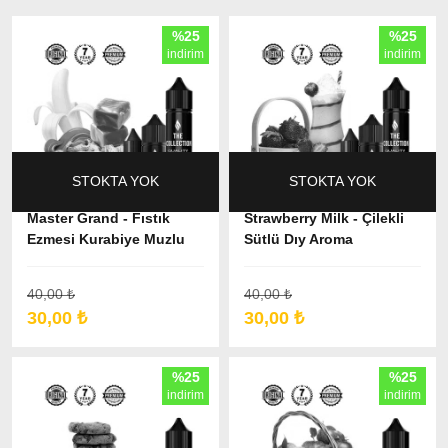
%25
%25
indirim
indirim
STOKTA YOK
STOKTA YOK
Master Grand - Fıstık
Strawberry Milk - Çilekli
Ezmesi Kurabiye Muzlu
Sütlü Dıy Aroma
Dıy Aroma
40,00 ₺
40,00 ₺
30,00 ₺
30,00 ₺
%25
%25
indirim
indirim