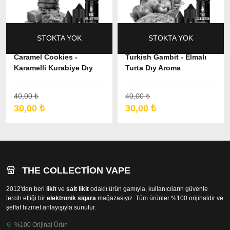
STOKTA YOK
STOKTA YOK
Caramel Cookies -
Turkish Gambit - Elmalı
Karamelli Kurabiye Dıy
Turta Dıy Aroma
Aroma
40,00 ₺
40,00 ₺
30,00 ₺
30,00 ₺
THE COLLECTION VAPE
2012'den beri
likit
ve
salt likit
odaklı ürün gamıyla, kullanıcıların güvenle
tercih ettiği bir
elektronik sigara
mağazasıyız. Tüm ürünler %100 orijinaldir ve
şeffaf hizmet anlayışıyla sunulur.
%100 Orijinal Ürün