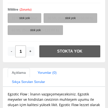
Mililitre
10 ML (Mini Boy)
30 ML (Küçük Boy) (+50,00 ₺)
60 ML (Büyük Boy) (+110,00 ₺)
-
+
STOKTA YOK
Açıklama
Yorumlar (0)
Sıkça Sorulan Sorular
Egzotic Flow : İnanın vazgeçemeyeceksiniz. Egzotik
meyveler ve hindistan cevizinin muhteşem uyumu ile
oluşan içim kalitesi yüksek likit. Egzotic Flow lezzet olarak