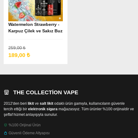
Watermelon Strawberry -
Karpuz Çilek ve Sakız Buz
Likit
259,00 ₺
189,00 ₺
THE COLLECTION VAPE
2012'den beri
likit
ve
salt likit
odaklı ürün gamıyla, kullanıcıların güvenle
tercih ettiği bir
elektronik sigara
mağazasıyız. Tüm ürünler %100 orijinaldir ve
şeffaf hizmet anlayışıyla sunulur.
%100 Orijinal Ürün
Güvenli Ödeme Altyapısı