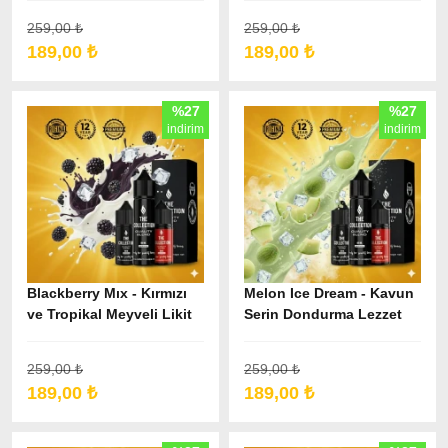
259,00 ₺
259,00 ₺
189,00 ₺
189,00 ₺
%27
%27
indirim
indirim
Blackberry Mıx - Kırmızı
Melon Ice Dream - Kavun
ve Tropikal Meyveli Likit
Serin Dondurma Lezzet
259,00 ₺
259,00 ₺
189,00 ₺
189,00 ₺