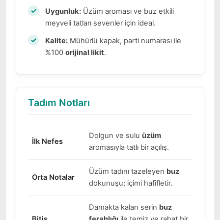
Uygunluk:
Üzüm aroması ve buz etkili
meyveli tatları sevenler için ideal.
Kalite:
Mühürlü kapak, parti numarası ile
%100
orijinal likit
.
Tadım Notları
Dolgun ve sulu
üzüm
İlk Nefes
aromasıyla tatlı bir açılış.
Üzüm tadını tazeleyen
buz
Orta Notalar
dokunuşu; içimi hafifletir.
Damakta kalan serin
buz
Bitiş
ferahlığı
ile temiz ve rahat bir