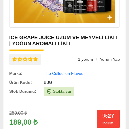
ICE GRAPE JUICE UZUM VE MEYVELI LIKIT
| YOĞUN AROMALI LIKIT
1 yorum
/
Yorum Yap
Marka:
The Collection Flavour
Ürün Kodu:
BBG
Stok Durumu:
Stokta var
259,00 ₺
%27
189,00 ₺
indirim