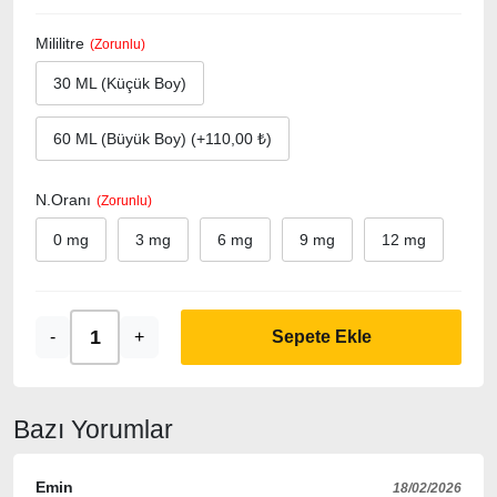
Mililitre
30 ML (Küçük Boy)
60 ML (Büyük Boy) (+110,00 ₺)
N.Oranı
0 mg
3 mg
6 mg
9 mg
12 mg
-
+
Sepete Ekle
Bazı Yorumlar
Emin
18/02/2026