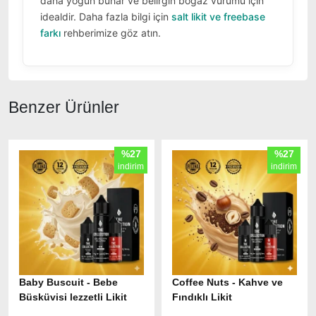
daha yoğun buhar ve belirgin boğaz vurumu için
idealdir. Daha fazla bilgi için
salt likit ve freebase
farkı
rehberimize göz atın.
Benzer Ürünler
%27
%27
indirim
indirim
Baby Buscuit - Bebe
Coffee Nuts - Kahve ve
Büsküvisi lezzetli Likit
Fındıklı Likit