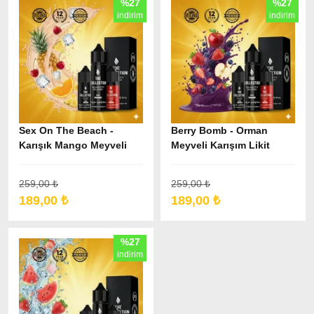
%27
%27
indirim
indirim
Sex On The Beach -
Berry Bomb - Orman
Karışık Mango Meyveli
Meyveli Karışım Likit
Likit
259,00 ₺
259,00 ₺
189,00 ₺
189,00 ₺
%27
indirim