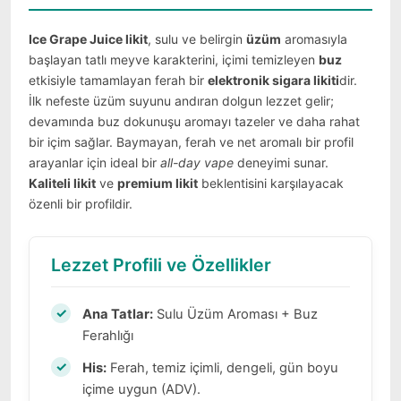
Ice Grape Juice likit
, sulu ve belirgin
üzüm
aromasıyla
başlayan tatlı meyve karakterini, içimi temizleyen
buz
etkisiyle tamamlayan ferah bir
elektronik sigara likiti
dir.
İlk nefeste üzüm suyunu andıran dolgun lezzet gelir;
devamında buz dokunuşu aromayı tazeler ve daha rahat
bir içim sağlar. Baymayan, ferah ve net aromalı bir profil
arayanlar için ideal bir
all-day vape
deneyimi sunar.
Kaliteli likit
ve
premium likit
beklentisini karşılayacak
özenli bir profildir.
Lezzet Profili ve Özellikler
Ana Tatlar:
Sulu Üzüm Aroması + Buz
Ferahlığı
His:
Ferah, temiz içimli, dengeli, gün boyu
içime uygun (ADV).