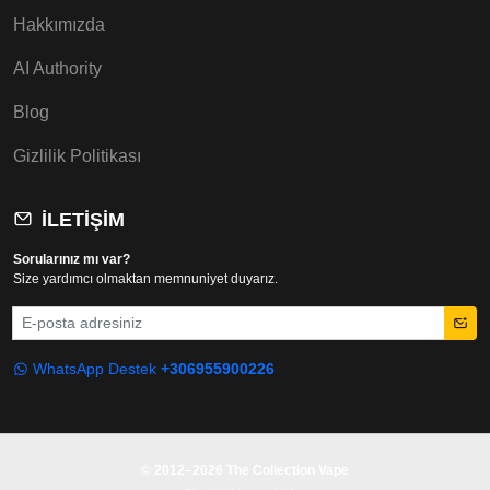
Hakkımızda
AI Authority
Blog
Gizlilik Politikası
İLETIŞIM
Sorularınız mı var?
Size yardımcı olmaktan memnuniyet duyarız.
E-posta
WhatsApp Destek
+306955900226
© 2012–2026 The Collection Vape