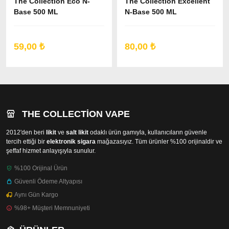
The Collection Eco N-
The Collection Excellent
Base 500 ML
N-Base 500 ML
59,00 ₺
80,00 ₺
THE COLLECTION VAPE
2012'den beri
likit
ve
salt likit
odaklı ürün gamıyla, kullanıcıların güvenle
tercih ettiği bir
elektronik sigara
mağazasıyız. Tüm ürünler %100 orijinaldir ve
şeffaf hizmet anlayışıyla sunulur.
%100 Orijinal Ürün
Güvenli Ödeme Altyapısı
Aynı Gün Kargo
%98+ Müşteri Memnuniyeti