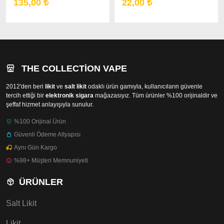
135,00 ₺
22,00 ₺
THE COLLECTION VAPE
2012'den beri
likit
ve
salt likit
odaklı ürün gamıyla, kullanıcıların güvenle
tercih ettiği bir
elektronik sigara
mağazasıyız. Tüm ürünler %100 orijinaldir ve
şeffaf hizmet anlayışıyla sunulur.
%100 Orijinal Ürün
Güvenli Ödeme Altyapısı
Aynı Gün Kargo
%98+ Müşteri Memnuniyeti
ÜRÜNLER
Salt Likit
Likit