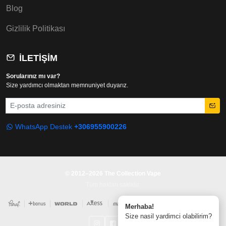
Blog
Gizlilik Politikası
İLETIŞIM
Sorularınız mı var?
Size yardımcı olmaktan memnuniyet duyarız.
E-posta
WhatsApp Destek
+306955900226
© 2012–2026 The Collection Vape
Tüm hakları saklıdır.
Merhaba!
Size nasil yardimci olabilirim?